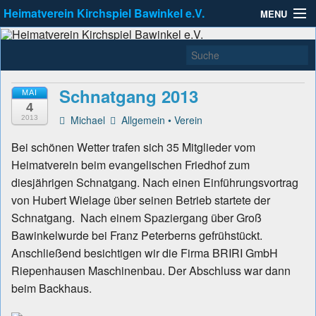
Heimatverein Kirchspiel Bawinkel e.V.
MENU
Heimatverein Kirchspiel
Zu erreichen unter info@Heimatverein-Bawinkel.de
Allgemein
Bawinkel e.V.
Kleinbahnausstellung
Schnatgang 2013
MAI
4
Links
Michael
Allgemein
•
Verein
2013
Aktuell
Bei schönen Wetter trafen sich 35 Mitglieder vom
Heimatverein beim evangelischen Friedhof zum
diesjährigen Schnatgang. Nach einen Einführungsvortrag
von Hubert Wielage über seinen Betrieb startete der
Schnatgang. Nach einem Spaziergang über Groß
Bawinkelwurde bei Franz Peterberns gefrühstückt.
Anschließend besichtigen wir die Firma BRIRI GmbH
Riepenhausen Maschinenbau. Der Abschluss war dann
beim Backhaus.