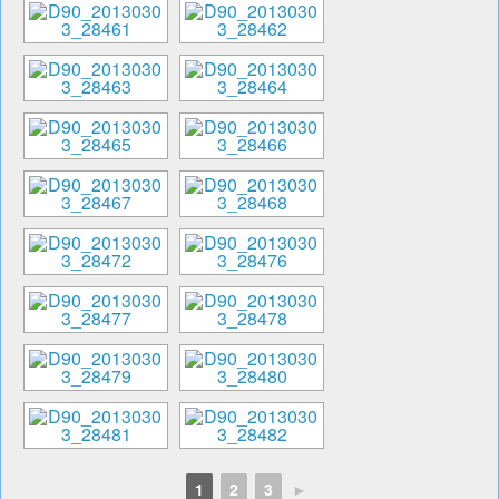
1
2
3
►