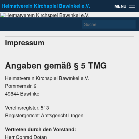
Heimatverein Kirchspiel Bawinkel e.V.
MENU
Heimatverein Kirchspiel
Zu erreichen unter info@Heimatverein-Bawinkel.de
Allgemein
Bawinkel e.V.
Kleinbahnausstellung
Impressum
Links
Aktuell
Angaben gemäß § 5 TMG
Heimatverein Kirchspiel Bawinkel e.V.
Pommernstr. 9
49844 Bawinkel
Vereinsregister: 513
Registergericht: Amtsgericht Lingen
Vertreten durch den Vorstand:
Herr Conrad Dojan