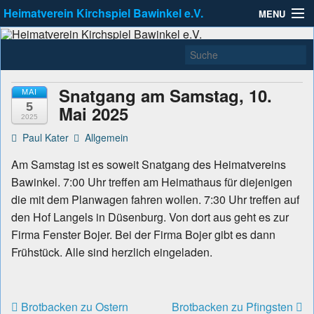
Heimatverein Kirchspiel Bawinkel e.V.
MENU
Heimatverein Kirchspiel
Zu erreichen unter info@Heimatverein-Bawinkel.de
Allgemein
Bawinkel e.V.
Kleinbahnausstellung
Snatgang am Samstag, 10.
MAI
5
Links
Mai 2025
2025
Paul Kater
Allgemein
Aktuell
Am Samstag ist es soweit Snatgang des Heimatvereins
Bawinkel. 7:00 Uhr treffen am Heimathaus für diejenigen
die mit dem Planwagen fahren wollen. 7:30 Uhr treffen auf
den Hof Langels in Düsenburg. Von dort aus geht es zur
Firma Fenster Bojer. Bei der Firma Bojer gibt es dann
Frühstück. Alle sind herzlich eingeladen.
Brotbacken zu Ostern
Brotbacken zu Pfingsten