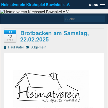
Heimatverein Kirchspiel Bawinkel e.V.
MENU
Heimatverein Kirchspiel
Zu erreichen unter info@Heimatverein-Bawinkel.de
Allgemein
Bawinkel e.V.
Kleinbahnausstellung
Brotbacken am Samstag,
FEB.
12
Links
22.02.2025
2025
Paul Kater
Allgemein
Aktuell