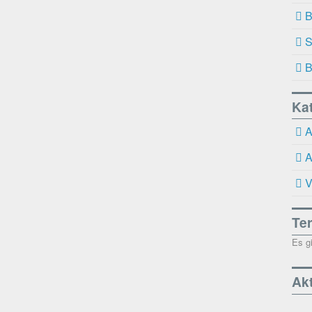
B
S
B
Ka
A
A
V
Te
Es g
Akt