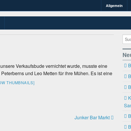
Allgemein
n Kirchspiel Bawin
n-Bawinkel.de
Ne
B
unsere Verkaufsbude vernichtet wurde, musste eine
eterberns und Leo Metten für ihre Mühen. Es ist eine
B
OW THUMBNAILS]
B
K
Sa
B
Junker Bar Markt
B