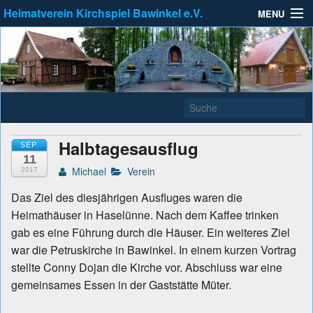
Heimatverein Kirchspiel Bawinkel e.V.
MENU
Heimatverein Kirchspiel
Zu erreichen unter info@Heimatverein-Bawinkel.de
Allgemein
Bawinkel e.V.
Kleinbahnausstellung
Links
Aktuell
Halbtagesausflug
SEP.
11
Michael
Verein
2017
Das Ziel des diesjährigen Ausfluges waren die
Heimathäuser in Haselünne. Nach dem Kaffee trinken
gab es eine Führung durch die Häuser. Ein weiteres Ziel
war die Petruskirche in Bawinkel. In einem kurzen Vortrag
stellte Conny Dojan die Kirche vor. Abschluss war eine
gemeinsames Essen in der Gaststätte Müter.