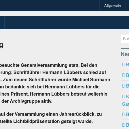
Allgemein
n Kirchspiel Bawin
n-Bawinkel.de
g
Ne
B
 besuchte Generalversammlung statt. Bei den
rung: Schriftführer Hermann Lübbers schied auf
B
 Zum neuen Schriftführer wurde Michael Surmann
B
an bedankte sich bei Hermann Lübbers für die
leines Präsent. Hermann Lübbers betreut weiterhin
K
 der Archivgruppe aktiv.
Sa
lauf der Versammlung einen Jahresrückblick, zu
B
llte Lichtbildpräsentation gezeigt wurde.
B