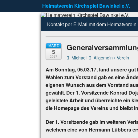
Heimatverein Kirchspiel Bawinkel e.V.
Heimatverei
Zu erreichen unter info@Heimatverei
Kontakt per E-Mail mit dem Heimatverein
Generalversammlun
MÄRZ
5
Michael
Allgemein
•
Verein
2017
Am Sonntag, 05.03.17, fand unsere gut
Wahlen zum Vorstand gab es eine Ände
eigenen Wunsch aus dem Vorstand aus.
gewählt. Der 1. Vorsitzende Konrad Doj
geleistete Arbeit und überreichte ein k
die Homepage des Vereins und bleibt in
Der 1. Vorsitzende gab im weiteren Ver
welchem eine von Hermann Lübbers erste