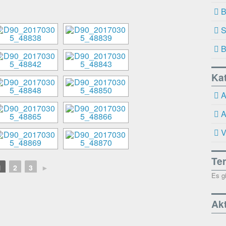
B
S
B
Ka
A
A
V
Te
1
2
3
►
Es g
Akt