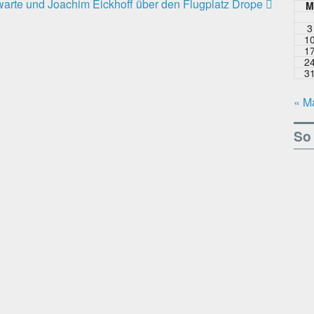
warte und Joachim Eickhoff über den Flugplatz Drope
3
1
1
2
3
« M
So 