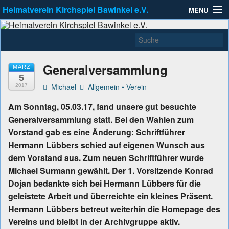
Heimatverein Kirchspiel Bawinkel e.V.
MENU
Heimatverein Kirchspiel
Zu erreichen unter info@Heimatverein-Bawinkel.de
Allgemein
Bawinkel e.V.
Kleinbahnausstellung
Generalversammlung
MÄRZ
5
Links
Michael
Allgemein
•
Verein
2017
Aktuell
Am Sonntag, 05.03.17, fand unsere gut besuchte
Generalversammlung statt. Bei den Wahlen zum
Vorstand gab es eine Änderung: Schriftführer
Hermann Lübbers schied auf eigenen Wunsch aus
dem Vorstand aus. Zum neuen Schriftführer wurde
Michael Surmann gewählt. Der 1. Vorsitzende Konrad
Dojan bedankte sich bei Hermann Lübbers für die
geleistete Arbeit und überreichte ein kleines Präsent.
Hermann Lübbers betreut weiterhin die Homepage des
Vereins und bleibt in der Archivgruppe aktiv.