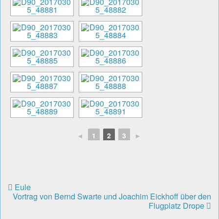
◄
1
2
3
►
Eule
Vortrag von Bernd Swarte und Joachim Eickhoff über den
Flugplatz Drope