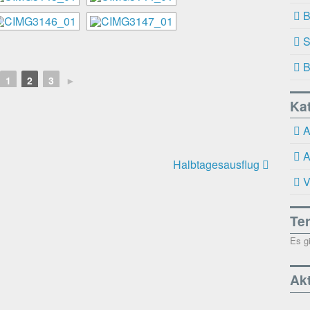
B
S
B
1
2
3
►
Ka
A
A
Halbtagesausflug
V
Te
Es g
Akt