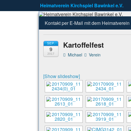
Heimatverein Kirchspiel Bawinkel e.V.
Heimatverei
Zu erreichen unter info@Heimatverei
Kontakt per E-Mail mit dem Heimatverein
Kartoffelfest
SEP.
9
Michael
Verein
2017
[Show slideshow]