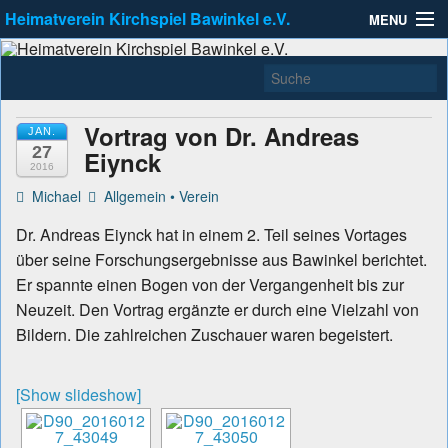
Heimatverein Kirchspiel Bawinkel e.V.
MENU
Heimatverein Kirchspiel
Zu erreichen unter info@Heimatverein-Bawinkel.de
Allgemein
Bawinkel e.V.
Kleinbahnausstellung
Vortrag von Dr. Andreas
JAN.
27
Links
Eiynck
2016
Michael
Allgemein
•
Verein
Aktuell
Dr. Andreas Eiynck hat in einem 2. Teil seines Vortages
über seine Forschungsergebnisse aus Bawinkel berichtet.
Er spannte einen Bogen von der Vergangenheit bis zur
Neuzeit. Den Vortrag ergänzte er durch eine Vielzahl von
Bildern. Die zahlreichen Zuschauer waren begeistert.
[Show slideshow]