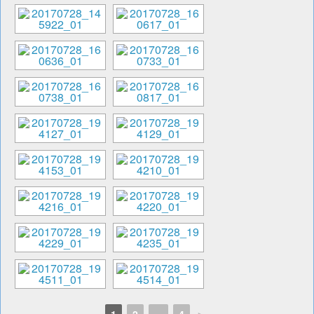
1
2
...
4
►